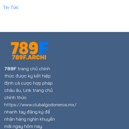
Tin Tức
789F
trang chủ chính
thức được ký kết hiệp
định cá cược hợp pháp
châu âu, Link trang chủ
chính thức
https://www.clubalgodoneros.mx/
nhanh tay đăng ký để
nhận hàng nghìn khuyến
mãi ngay hôm nay.