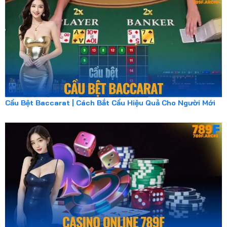
Cầu Bệt Baccarat | Cách Bắt Cầu Hiệu Quả Cho Người Mới