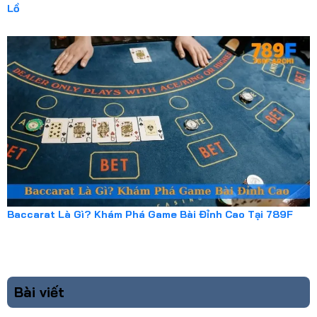
Lồ
Baccarat Là Gì? Khám Phá Game Bài Đỉnh Cao Tại 789F
Bài viết