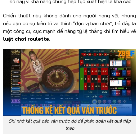
số này vì khả năng chúng tiếp tục xuất hiện là khá cao
Chiến thuật này không dành cho người nóng vội, nhưng
nếu bạn có sự kiên trì và thích “đọc vị bàn chơi”, thì đây là
một công cụ cực mạnh để nâng tỷ lệ thắng khi tìm hiểu về
luật chơi roulette
.
Ghi nhớ kết quả các ván trước đó để phán đoán kết quả tiếp
theo