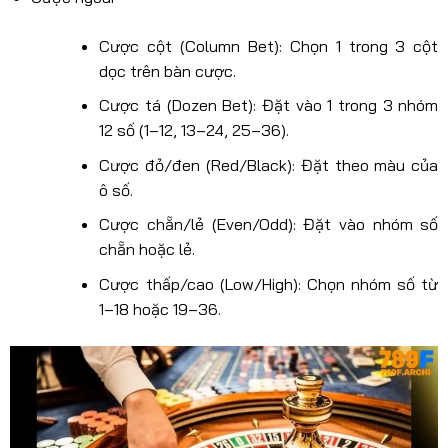
Cược cột (Column Bet): Chọn 1 trong 3 cột
dọc trên bàn cược.
Cược tá (Dozen Bet): Đặt vào 1 trong 3 nhóm
12 số (1–12, 13–24, 25–36).
Cược đỏ/đen (Red/Black): Đặt theo màu của
ô số.
Cược chẵn/lẻ (Even/Odd): Đặt vào nhóm số
chẵn hoặc lẻ.
Cược thấp/cao (Low/High): Chọn nhóm số từ
1–18 hoặc 19–36.