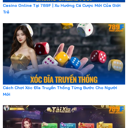
Casino Online Tại 789F | Xu Hướng Cá Cược Mới Của Giới
Trẻ
Cách Chơi Xóc Đĩa Truyền Thống Từng Bước Cho Người
Mới