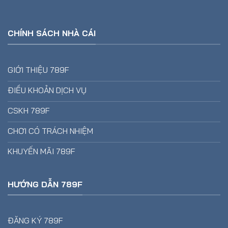
CHÍNH SÁCH NHÀ CÁI
GIỚI THIỆU 789F
ĐIỀU KHOẢN DỊCH VỤ
CSKH 789F
CHƠI CÓ TRÁCH NHIỆM
KHUYẾN MÃI 789F
HƯỚNG DẪN 789F
ĐĂNG KÝ 789F