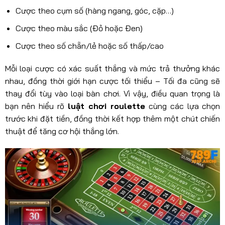
Cược theo cụm số (hàng ngang, góc, cặp…)
Cược theo màu sắc (Đỏ hoặc Đen)
Cược theo số chẵn/lẻ hoặc số thấp/cao
Mỗi loại cược có xác suất thắng và mức trả thưởng khác
nhau, đồng thời giới hạn cược tối thiểu – Tối đa cũng sẽ
thay đổi tùy vào loại bàn chơi. Vì vậy, điều quan trọng là
bạn nên hiểu rõ
luật chơi roulette
cùng các lựa chọn
trước khi đặt tiền, đồng thời kết hợp thêm một chút chiến
thuật để tăng cơ hội thắng lớn.